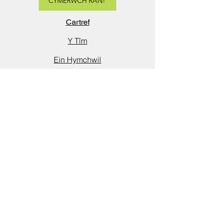
CYMERWCH RAN!
Cartref
Y Tîm
Ein Hymchwil
Cymerwch Ran
Cysylltwch â ni
Sut i’n darganfod ni
Manylion cyswllt
Ffôn:
029 2251 4800
Neges destun/WhatsApp:
07816
127307
Ebost:
babylab@cardiff.ac.uk