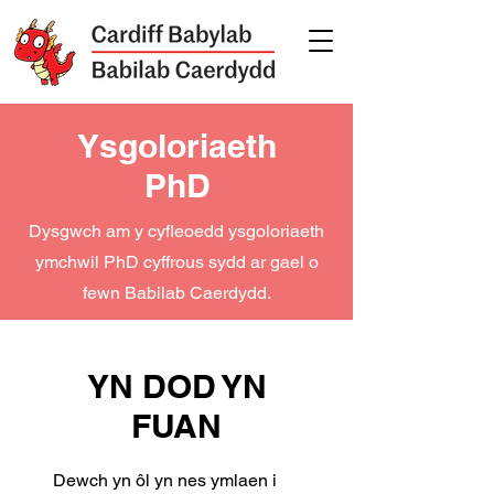
Ysgoloriaeth
PhD
Dysgwch am y cyfleoedd ysgoloriaeth
ymchwil PhD cyffrous sydd ar gael o
fewn Babilab Caerdydd.
YN DOD YN
FUAN
Dewch yn ôl yn nes ymlaen i