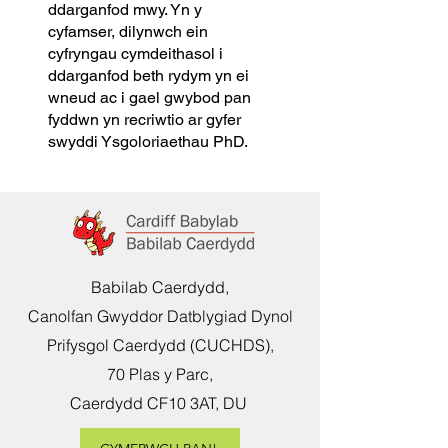
ddarganfod mwy. Yn y
cyfamser, dilynwch ein
cyfryngau cymdeithasol i
ddarganfod beth rydym yn ei
wneud ac i gael gwybod pan
fyddwn yn recriwtio ar gyfer
swyddi Ysgoloriaethau PhD.
Babilab Caerdydd,
Canolfan Gwyddor Datblygiad Dynol
Prifysgol Caerdydd (CUCHDS),
70 Plas y Parc,
Caerdydd CF10 3AT, DU